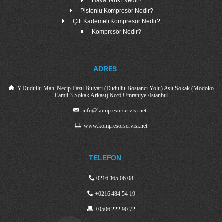
Hava Tankı Nedir?
Pistonlu Kompresör Nedir?
Çift Kademeli Kompresör Nedir?
Kompresör Nedir?
ADRES
Y.Dudullu Mah. Necip Fazıl Bulvarı (Dudullu-Bostancı Yolu) Aslı Sokak (Modoko
Camii 3 Sokak Arkası) No:6 Ümraniye /İstanbul
info@kompresorservisi.net
www.kompresorservisi.net
TELEFON
0216 365 06 08
+0216 484 54 19
+0506 222 90 72