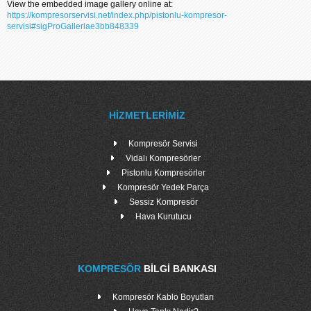
View the embedded image gallery online at:
https://kompresorservisi.net/index.php/pistonlu-kompresor-
servisi#sigProGalleriae3bb848339
HIZMETLERIMIZ
Kompresör Servisi
Vidalı Kompresörler
Pistonlu Kompresörler
Kompresör Yedek Parça
Sessiz Kompresör
Hava Kurutucu
KOMPRESÖR
BILGI BANKASI
Kompresör Kablo Boyutları